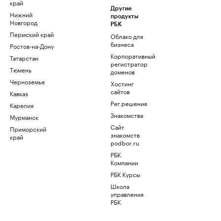
край
Другие
Нижний
продукты
Новгород
РБК
Пермский край
Облако для
бизнеса
Ростов-на-Дону
Корпоративный
Татарстан
регистратор
Тюмень
доменов
Черноземье
Хостинг
сайтов
Кавказ
Рег.решения
Карелия
Знакомства
Мурманск
Сайт
Приморский
знакомств
край
podbor.ru
РБК
Компании
РБК Курсы
Школа
управления
РБК