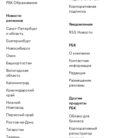
РБК Образование
Корпоративная
подписка
Новости
регионов
Уведомления
Санкт-Петербург
RSS Новости
и область
Екатеринбург
РБК
Новосибирск
О компании
Омск
Контактная
Башкортостан
информация
Вологодская
Редакция
область
Размещение
Калининград
рекламы
Краснодарский
край
Другие
Нижний
продукты
Новгород
РБК
Пермский край
Облако для
бизнеса
Ростов-на-Дону
Корпоративный
Татарстан
регистратор
Тюмень
доменов