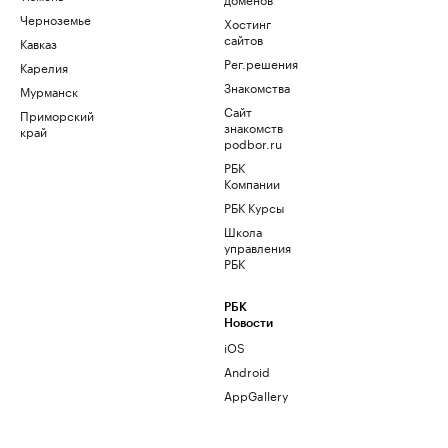
Черноземье
Хостинг
сайтов
Кавказ
Рег.решения
Карелия
Знакомства
Мурманск
Сайт
Приморский
знакомств
край
podbor.ru
РБК
Компании
РБК Курсы
Школа
управления
РБК
РБК
Новости
iOS
Android
AppGallery