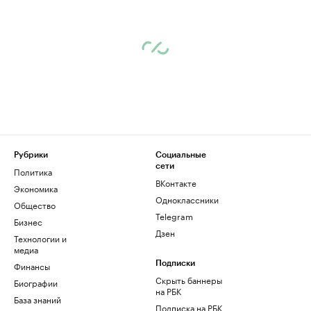
Рубрики
Социальные
сети
Политика
ВКонтакте
Экономика
Одноклассники
Общество
Telegram
Бизнес
Дзен
Технологии и
медиа
Финансы
Подписки
Скрыть баннеры
Биографии
на РБК
База знаний
Подписка на РБК