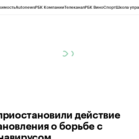
жимость
Autonews
РБК Компании
Телеканал
РБК Вино
Спорт
Школа упра
ипто
РБК Бизнес-среда
Дискуссионный клуб
Исследования
Кредитные 
рагентов
Политика
Экономика
Бизнес
Технологии и медиа
Финансы
Рын
 приостановили действие
ановления о борьбе с
навирусом