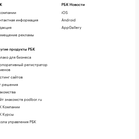
К
РБК Новости
компании
iOS
нтактная информация
Android
дакция
AppGallery
змещение рекламы
угие продукты РБК
лако для бизнеса
рпоративный регистратор
менов
стинг сайтов
г.решения
акомства
йт знакомств podbor.ru
К Компании
К Курсы
ола управления РБК