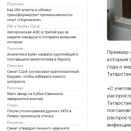
Политика
Как ИИ-агенты и облако
трансформируют промышленность:
опыт «Норникеля»
РБК и Yandex Cloud
Запорожская АЭС в третий раз за
неделю ненадолго потеряла внешнее
питание
Политика
Премьер-
Аналитики Kpler назвали крупнейшего
которым 
поставщика авиатоплива в Европу
года о м
Политика
Сенат США согласовал краткосрочный
Татарста
бюджет, чтобы избежать нового
шатдауна
«С учето
Политика
Матч звезд на Кубке Овечкина
распрост
завершился вничью
Татарстан
Спорт
постанов
После столкновения дрона с НПЗ в
Ливии произошла утечка
распрост
Политика
инфекции»
Сенат утвердил личного адвоката