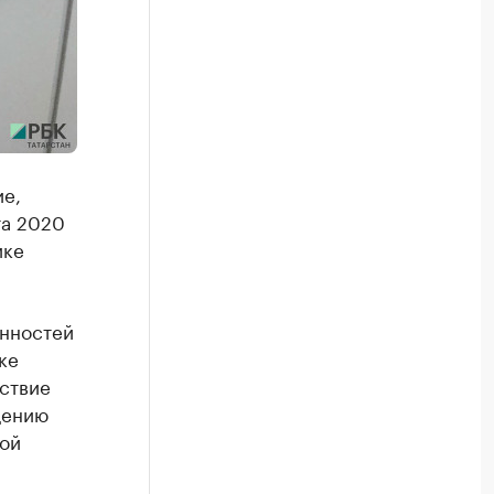
е,
та 2020
ике
енностей
ке
ствие
щению
ой