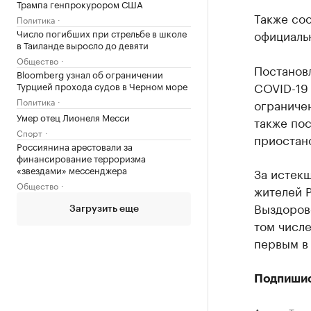
Трампа генпрокурором США
Также соо
Политика
Число погибших при стрельбе в школе
официальн
в Таиланде выросло до девяти
Общество
Постановл
Bloomberg узнал об ограничении
COVID-19
Турцией прохода судов в Черном море
Политика
ограничен
Умер отец Лионеля Месси
также пос
Спорт
приостан
Россиянина арестовали за
финансирование терроризма
«звездами» мессенджера
За истекш
Общество
жителей Р
Выздорове
Загрузить еще
том числе
первым в 
Подпиши