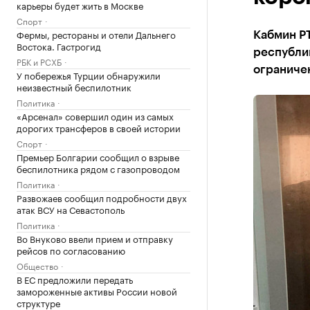
карьеры будет жить в Москве
Спорт
Фермы, рестораны и отели Дальнего
Кабмин РТ
Востока. Гастрогид
республик
РБК и РСХБ
ограничен
У побережья Турции обнаружили
неизвестный беспилотник
Политика
«Арсенал» совершил один из самых
дорогих трансферов в своей истории
Спорт
Премьер Болгарии сообщил о взрыве
беспилотника рядом с газопроводом
Политика
Развожаев сообщил подробности двух
атак ВСУ на Севастополь
Политика
Во Внуково ввели прием и отправку
рейсов по согласованию
Общество
В ЕС предложили передать
замороженные активы России новой
структуре