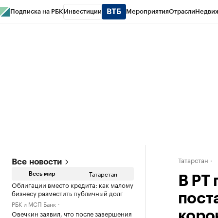
Подписка на РБК
Инвестиции
Мероприятия
Отрасли
Недви
РБК Life
Тренды
Визионеры
Национальные проекты
Город
Стиль
Кр
Спецпроекты СПб
Конференции СПб
Спецпроекты
Проверка конт
Татарстан
Все новости
Татарстан
Весь мир
В РТ
Облигации вместо кредита: как малому
бизнесу разместить публичный долг
пост
РБК и МСП Банк
Овечкин заявил, что после завершения
коро