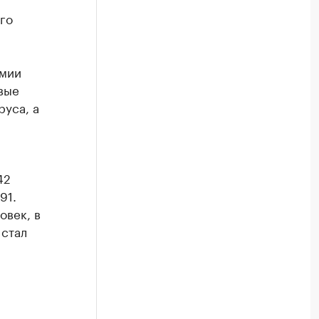
го
емии
вые
уса, а
42
91.
овек, в
 стал