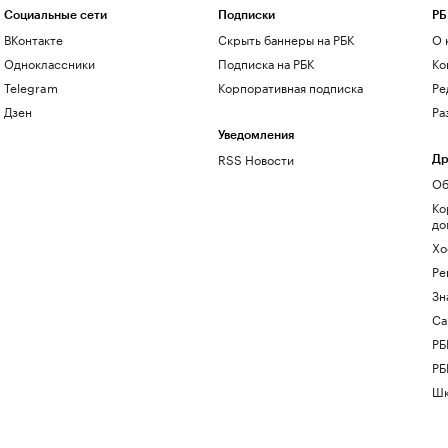
Социальные сети
Подписки
РБ
ВКонтакте
Скрыть баннеры на РБК
О 
Одноклассники
Подписка на РБК
Ко
Telegram
Корпоративная подписка
Ре
Дзен
Ра
Уведомления
RSS Новости
Др
Об
Ко
до
Хо
Ре
Зн
Са
РБ
РБ
Шк