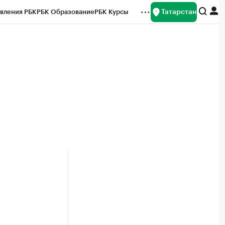
Татарстан
вления РБК
РБК Образование
РБК Курсы
рейтинги
Франшизы
Газета
ок наличной валюты