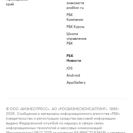
знакомств
край
podbor.ru
РБК
Компании
РБК Курсы
Школа
управления
РБК
РБК
Новости
iOS
Android
AppGallery
© ООО «БИЗНЕСПРЕСС», АО «РОСБИЗНЕСКОНСАЛТИНГ», 1995–
2026. Сообщения и материалы информационного агентства «РБК»
(свидетельство о регистрации средства массовой информации
выдано Федеральной службой по надзору в сфере связи,
информационных технологий и массовых коммуникаций
(Роскомнадзор) 09.12.2015 за номером ИА №ФС77-63848) и сетевого