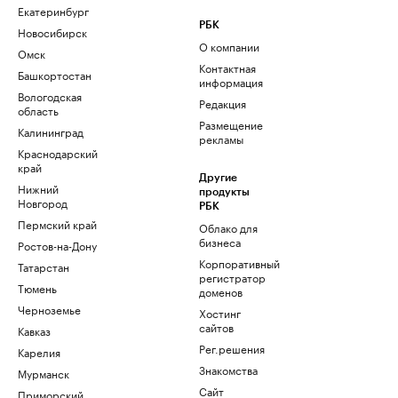
Екатеринбург
РБК
Новосибирск
О компании
Омск
Контактная
Башкортостан
информация
Вологодская
Редакция
область
Размещение
Калининград
рекламы
Краснодарский
край
Другие
Нижний
продукты
Новгород
РБК
Пермский край
Облако для
бизнеса
Ростов-на-Дону
Корпоративный
Татарстан
регистратор
Тюмень
доменов
Черноземье
Хостинг
сайтов
Кавказ
Рег.решения
Карелия
Знакомства
Мурманск
Сайт
Приморский