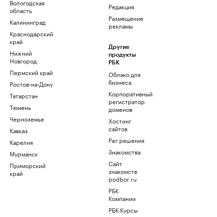
Вологодская
Редакция
область
Размещение
Калининград
рекламы
Краснодарский
край
Другие
Нижний
продукты
Новгород
РБК
Пермский край
Облако для
бизнеса
Ростов-на-Дону
Корпоративный
Татарстан
регистратор
Тюмень
доменов
Черноземье
Хостинг
сайтов
Кавказ
Рег.решения
Карелия
Знакомства
Мурманск
Сайт
Приморский
знакомств
край
podbor.ru
РБК
Компании
РБК Курсы