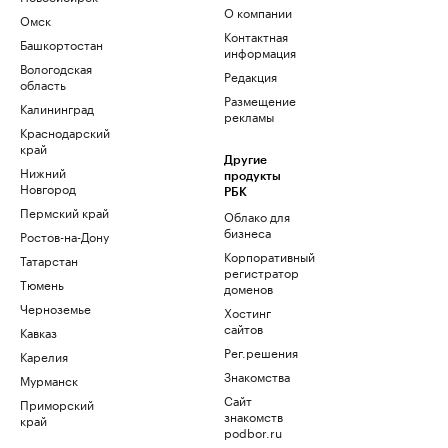
О компании
Омск
Контактная
Башкортостан
информация
Вологодская
Редакция
область
Размещение
Калининград
рекламы
Краснодарский
край
Другие
Нижний
продукты
Новгород
РБК
Пермский край
Облако для
бизнеса
Ростов-на-Дону
Корпоративный
Татарстан
регистратор
Тюмень
доменов
Черноземье
Хостинг
сайтов
Кавказ
Рег.решения
Карелия
Знакомства
Мурманск
Сайт
Приморский
знакомств
край
podbor.ru