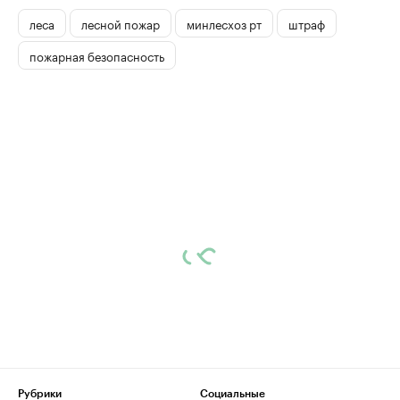
леса
лесной пожар
минлесхоз рт
штраф
пожарная безопасность
Рубрики
Социальные