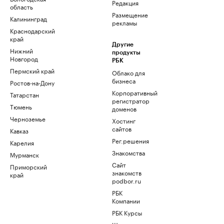
Редакция
область
Размещение
Калининград
рекламы
Краснодарский
край
Другие
Нижний
продукты
Новгород
РБК
Пермский край
Облако для
бизнеса
Ростов-на-Дону
Корпоративный
Татарстан
регистратор
Тюмень
доменов
Черноземье
Хостинг
сайтов
Кавказ
Рег.решения
Карелия
Знакомства
Мурманск
Сайт
Приморский
знакомств
край
podbor.ru
РБК
Компании
РБК Курсы