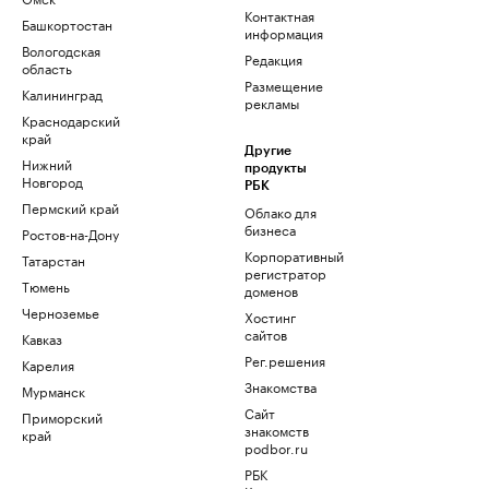
Контактная
Башкортостан
информация
Вологодская
Редакция
область
Размещение
Калининград
рекламы
Краснодарский
край
Другие
Нижний
продукты
Новгород
РБК
Пермский край
Облако для
бизнеса
Ростов-на-Дону
Корпоративный
Татарстан
регистратор
Тюмень
доменов
Черноземье
Хостинг
сайтов
Кавказ
Рег.решения
Карелия
Знакомства
Мурманск
Сайт
Приморский
знакомств
край
podbor.ru
РБК