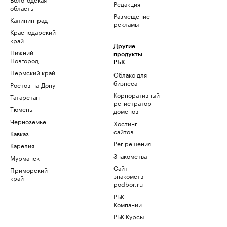
Редакция
область
Размещение
Калининград
рекламы
Краснодарский
край
Другие
Нижний
продукты
Новгород
РБК
Пермский край
Облако для
бизнеса
Ростов-на-Дону
Корпоративный
Татарстан
регистратор
Тюмень
доменов
Черноземье
Хостинг
сайтов
Кавказ
Рег.решения
Карелия
Знакомства
Мурманск
Сайт
Приморский
знакомств
край
podbor.ru
РБК
Компании
РБК Курсы