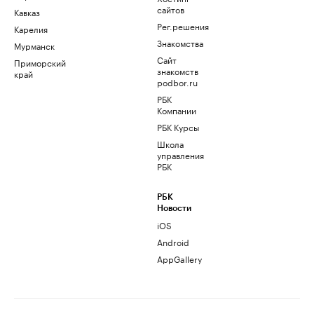
сайтов
Кавказ
Рег.решения
Карелия
Знакомства
Мурманск
Сайт
Приморский
знакомств
край
podbor.ru
РБК
Компании
РБК Курсы
Школа
управления
РБК
РБК
Новости
iOS
Android
AppGallery