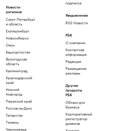
подписка
Новости
регионов
Уведомления
Санкт-Петербург
RSS Новости
и область
Екатеринбург
РБК
Новосибирск
О компании
Омск
Контактная
Башкортостан
информация
Вологодская
Редакция
область
Размещение
Калининград
рекламы
Краснодарский
край
Другие
Нижний
продукты
Новгород
РБК
Пермский край
Облако для
бизнеса
Ростов-на-Дону
Корпоративный
Татарстан
регистратор
Тюмень
доменов
Черноземье
Хостинг