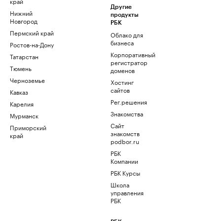
край
Другие
Нижний
продукты
Новгород
РБК
Пермский край
Облако для
бизнеса
Ростов-на-Дону
Корпоративный
Татарстан
регистратор
Тюмень
доменов
Черноземье
Хостинг
сайтов
Кавказ
Рег.решения
Карелия
Знакомства
Мурманск
Сайт
Приморский
знакомств
край
podbor.ru
РБК
Компании
РБК Курсы
Школа
управления
РБК