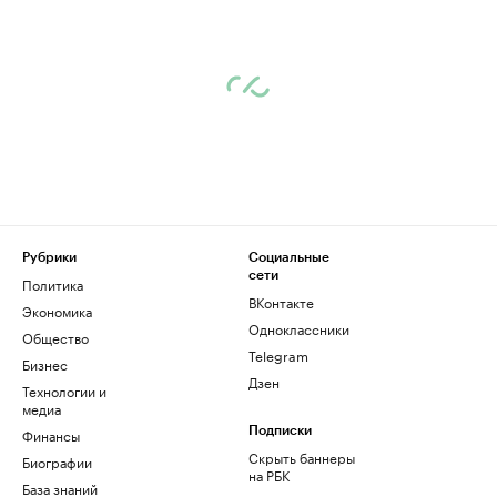
Рубрики
Социальные
сети
Политика
ВКонтакте
Экономика
Одноклассники
Общество
Telegram
Бизнес
Дзен
Технологии и
медиа
Финансы
Подписки
Скрыть баннеры
Биографии
на РБК
База знаний