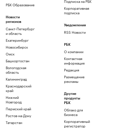
Подписка на РБК
РБК Образование
Корпоративная
подписка
Новости
регионов
Уведомления
Санкт-Петербург
RSS Новости
и область
Екатеринбург
РБК
Новосибирск
О компании
Омск
Контактная
Башкортостан
информация
Вологодская
Редакция
область
Размещение
Калининград
рекламы
Краснодарский
край
Другие
Нижний
продукты
Новгород
РБК
Пермский край
Облако для
бизнеса
Ростов-на-Дону
Корпоративный
Татарстан
регистратор