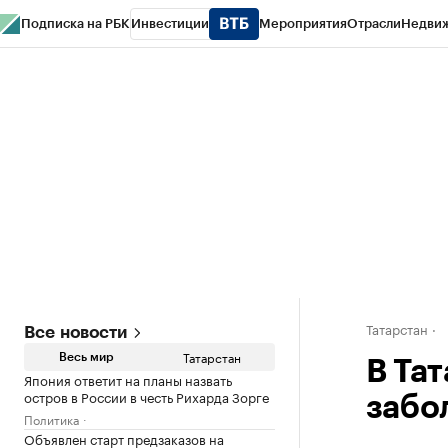
Подписка на РБК
Инвестиции
Мероприятия
Отрасли
Недви
РБК Life
Тренды
Визионеры
Национальные проекты
Город
Стиль
Кр
Спецпроекты СПб
Конференции СПб
Спецпроекты
Проверка конт
Татарстан
Все новости
Татарстан
Весь мир
В Та
Япония ответит на планы назвать
остров в России в честь Рихарда Зорге
забо
Политика
Объявлен старт предзаказов на