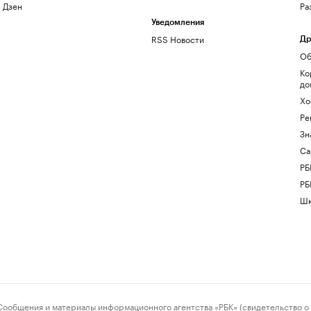
Дзен
Ра
Уведомления
RSS Новости
Др
Об
Ко
до
Хо
Ре
Зн
Са
РБ
РБ
Шк
ения и материалы информационного агентства «РБК» (свидетельство о 