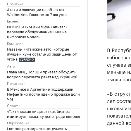
Политика
Атаки и эвакуации на объектах
Wildberries. Главное на 7 августа
Бизнес
ИНФИНИТУМ и «Альфа-Капитал»
перевели обслуживание ПИФ на
цифровую модель
Компании
Названы китайские авто, которые
В Республ
лучше и хуже остальных защищены от
заболева
угона
РАДИО
случаев з
Авто
меньше на
Глава МИД Польши призвал обсудить
вопрос перехвата ракет над Украиной
тысяч нас
Политика
В Мексике и Аргентине поддержали
«В структ
Инфантино после идеи о продаже доли
ЧМ
лет соста
Спорт
школьники
«Тактическая нищета»: как бизнес
показател
имитирует нехватку денег ради выгоды
данной во
Образование
Lamoda расширяет инструменты