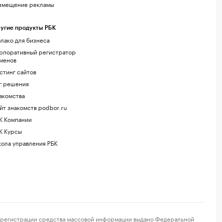
змещение рекламы
угие продукты РБК
лако для бизнеса
рпоративный регистратор
менов
стинг сайтов
г.решения
акомства
йт знакомств podbor.ru
К Компании
К Курсы
ола управления РБК
регистрации средства массовой информации выдано Федеральной