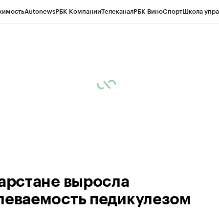
жимость
Autonews
РБК Компании
Телеканал
РБК Вино
Спорт
Школа упра
ипто
РБК Бизнес-среда
Дискуссионный клуб
Исследования
Кредитные 
рагентов
Политика
Экономика
Бизнес
Технологии и медиа
Финансы
Рын
тарстане выросла
леваемость педикулезом