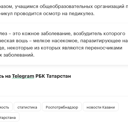
разом, учащимся общеобразовательных организаций 
никул проводится осмотр на педикулез.
ез – это кожное заболевание, возбудитель которого
ческая вошь – мелкое насекомое, паразитирующее на
де, некоторые из которых являются переносчиками
х заболеваний.
сь на
Telegram
РБК Татарстан
мость
статистика
Роспотребнадзор
новости Казани
тарстана