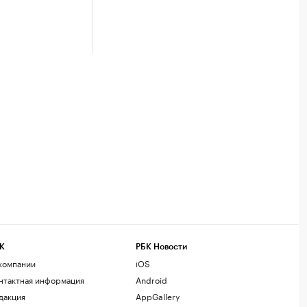
К
РБК Новости
компании
iOS
нтактная информация
Android
дакция
AppGallery