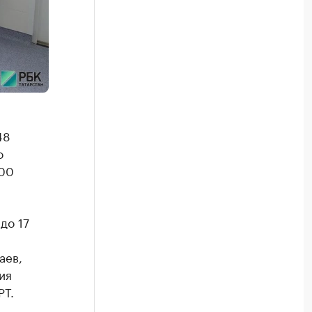
48
о
100
до 17
аев,
ия
РТ.