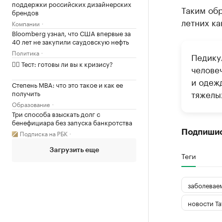
поддержки российских дизайнерских
Таким об
брендов
летних ка
Компании
Bloomberg узнал, что США впервые за
40 лет не закупили саудовскую нефть
Политика
Педикул
✍🏻 Тест: готовы ли вы к кризису?
челове
и одеж
Степень MBA: что это такое и как ее
тяжелы
получить
Образование
Три способа взыскать долг с
бенефициара без запуска банкротства
Подпиши
Подписка на РБК
Загрузить еще
Теги
заболевае
новости Та