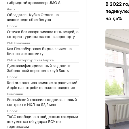
гибридный кроссовер UMO 8
В 2022 го
Авто
педикуле
Обладатель Кубка Стэнли на
велосипеде сбил бегуна
на 7,5%
Спорт
Отпуск без «сюрпризов»: пять вещей, о
которых туристы жалеют в аэропорту
РБК Компании
Как Петербургская биржа влияет на
бизнес и экономику
РБК и Петербургская Биржа
Дисквалифицированный за допинг
Заболотный перешел в клуб Басты
Спорт
Restore оценила влияние ограничений
Apple на потребительское поведение
Компании
Российский хоккеист подписал новый
контракт в НХЛ на $2,2 млн
Спорт
ТАСС сообщило о найденных хакерами
документах об ударах ВСУ по
терминалам