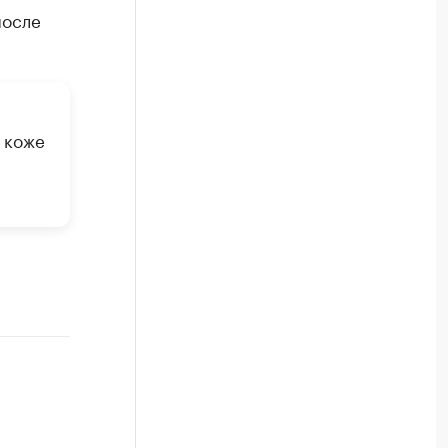
после
 коже