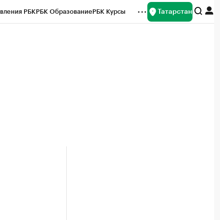
Татарстан
вления РБК
РБК Образование
РБК Курсы
рейтинги
Франшизы
Газета
ок наличной валюты