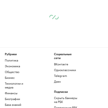
Рубрики
Социальные
сети
Политика
ВКонтакте
Экономика
Одноклассники
Общество
Telegram
Бизнес
Дзен
Технологии и
медиа
Финансы
Подписки
Скрыть баннеры
Биографии
на РБК
База знаний
Подписка на РБК