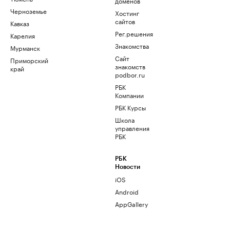
доменов
Черноземье
Хостинг
сайтов
Кавказ
Рег.решения
Карелия
Знакомства
Мурманск
Сайт
Приморский
знакомств
край
podbor.ru
РБК
Компании
РБК Курсы
Школа
управления
РБК
РБК
Новости
iOS
Android
AppGallery