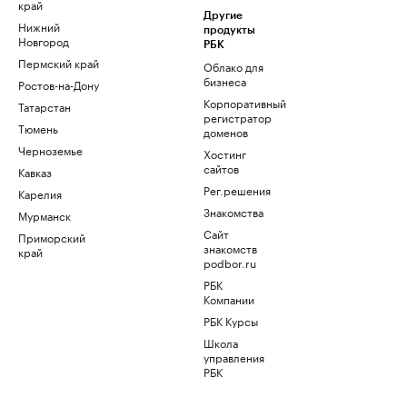
край
Другие
Нижний
продукты
Новгород
РБК
Пермский край
Облако для
бизнеса
Ростов-на-Дону
Корпоративный
Татарстан
регистратор
Тюмень
доменов
Черноземье
Хостинг
сайтов
Кавказ
Рег.решения
Карелия
Знакомства
Мурманск
Сайт
Приморский
знакомств
край
podbor.ru
РБК
Компании
РБК Курсы
Школа
управления
РБК