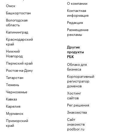
О компании
Омск
Контактная
Башкортостан
информация
Вологодская
Редакция
область
Размещение
Калининград
рекламы
Краснодарский
край
Другие
Нижний
продукты
Новгород
РБК
Пермский край
Облако для
бизнеса
Ростов-на-Дону
Корпоративный
Татарстан
регистратор
Тюмень
доменов
Черноземье
Хостинг
сайтов
Кавказ
Рег.решения
Карелия
Знакомства
Мурманск
Сайт
Приморский
знакомств
край
podbor.ru