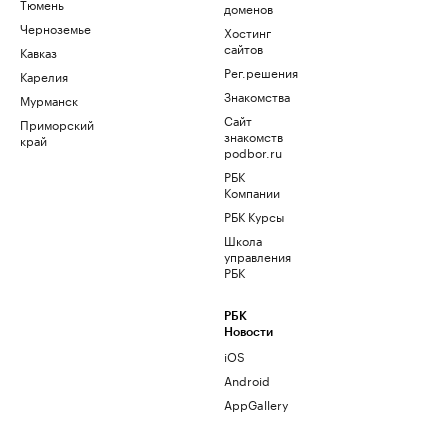
Тюмень
доменов
Черноземье
Хостинг
сайтов
Кавказ
Рег.решения
Карелия
Знакомства
Мурманск
Сайт
Приморский
знакомств
край
podbor.ru
РБК
Компании
РБК Курсы
Школа
управления
РБК
РБК
Новости
iOS
Android
AppGallery