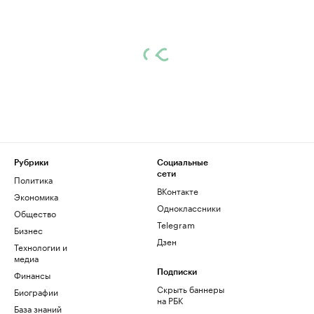
Рубрики
Социальные
сети
Политика
ВКонтакте
Экономика
Одноклассники
Общество
Telegram
Бизнес
Дзен
Технологии и
медиа
Финансы
Подписки
Скрыть баннеры
Биографии
на РБК
База знаний