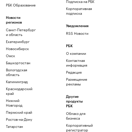
Подписка на РБК
РБК Образование
Корпоративная
подписка
Новости
регионов
Уведомления
Санкт-Петербург
RSS Новости
и область
Екатеринбург
РБК
Новосибирск
О компании
Омск
Контактная
Башкортостан
информация
Вологодская
Редакция
область
Размещение
Калининград
рекламы
Краснодарский
край
Другие
Нижний
продукты
Новгород
РБК
Пермский край
Облако для
бизнеса
Ростов-на-Дону
Корпоративный
Татарстан
регистратор