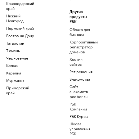
Краснодарский
край
Другие
Нижний
продукты
Новгород
РБК
Пермский край
Облако для
бизнеса
Ростов-на-Дону
Корпоративный
Татарстан
регистратор
Тюмень
доменов
Черноземье
Хостинг
сайтов
Кавказ
Рег.решения
Карелия
Знакомства
Мурманск
Сайт
Приморский
знакомств
край
podbor.ru
РБК
Компании
РБК Курсы
Школа
управления
РБК