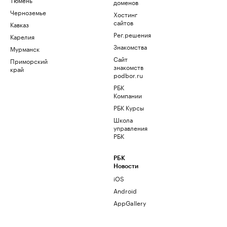
доменов
Черноземье
Хостинг
сайтов
Кавказ
Рег.решения
Карелия
Знакомства
Мурманск
Сайт
Приморский
знакомств
край
podbor.ru
РБК
Компании
РБК Курсы
Школа
управления
РБК
РБК
Новости
iOS
Android
AppGallery