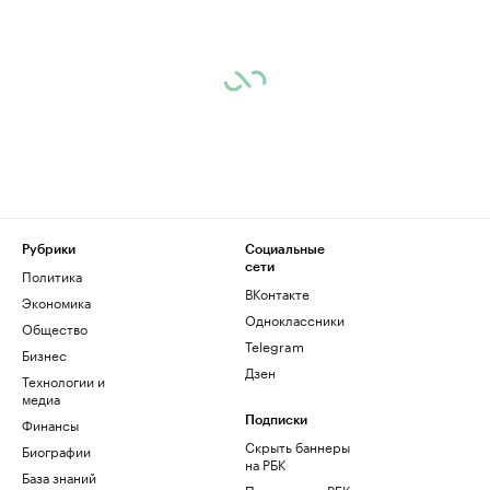
Рубрики
Социальные
сети
Политика
ВКонтакте
Экономика
Одноклассники
Общество
Telegram
Бизнес
Дзен
Технологии и
медиа
Финансы
Подписки
Скрыть баннеры
Биографии
на РБК
База знаний
Подписка на РБК