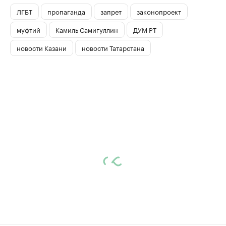
ЛГБТ
пропаганда
запрет
законопроект
муфтий
Камиль Самигуллин
ДУМ РТ
новости Казани
новости Татарстана