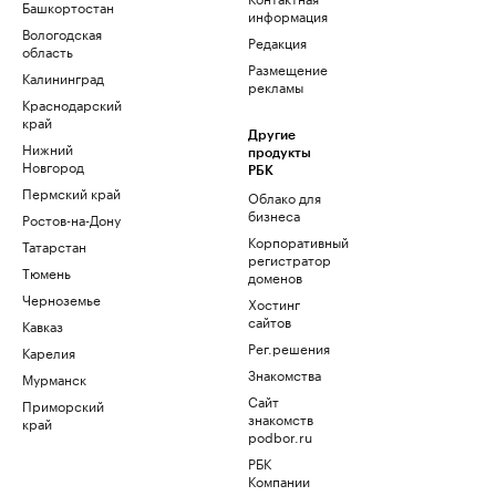
Башкортостан
информация
Вологодская
Редакция
область
Размещение
Калининград
рекламы
Краснодарский
край
Другие
Нижний
продукты
Новгород
РБК
Пермский край
Облако для
бизнеса
Ростов-на-Дону
Корпоративный
Татарстан
регистратор
Тюмень
доменов
Черноземье
Хостинг
сайтов
Кавказ
Рег.решения
Карелия
Знакомства
Мурманск
Сайт
Приморский
знакомств
край
podbor.ru
РБК
Компании