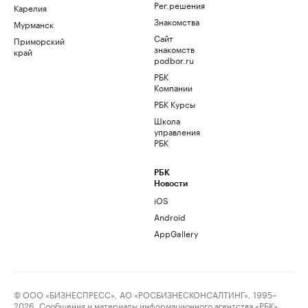
Рег.решения
Карелия
Знакомства
Мурманск
Сайт
Приморский
знакомств
край
podbor.ru
РБК
Компании
РБК Курсы
Школа
управления
РБК
РБК
Новости
iOS
Android
AppGallery
© ООО «БИЗНЕСПРЕСС», АО «РОСБИЗНЕСКОНСАЛТИНГ», 1995–
2026. Сообщения и материалы информационного агентства «РБК»