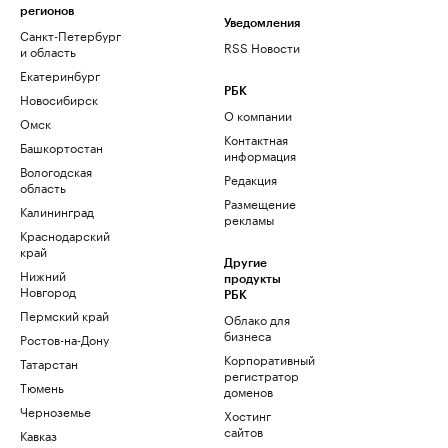
регионов
Уведомления
Санкт-Петербург
RSS Новости
и область
Екатеринбург
РБК
Новосибирск
О компании
Омск
Контактная
Башкортостан
информация
Вологодская
Редакция
область
Размещение
Калининград
рекламы
Краснодарский
край
Другие
Нижний
продукты
Новгород
РБК
Пермский край
Облако для
бизнеса
Ростов-на-Дону
Корпоративный
Татарстан
регистратор
Тюмень
доменов
Черноземье
Хостинг
сайтов
Кавказ