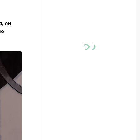
, он
ле