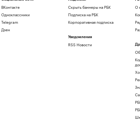
ВКонтакте
Скрыть баннеры на РБК
О 
Одноклассники
Подписка на РБК
Ко
Telegram
Корпоративная подписка
Ре
Дзен
Ра
Уведомления
RSS Новости
Др
Об
Ко
до
Хо
Ре
Зн
Са
РБ
РБ
Шк