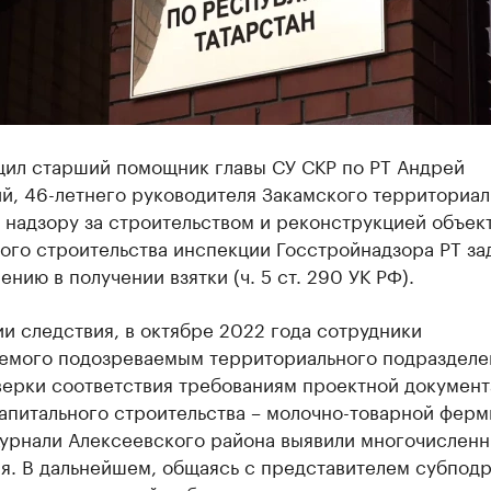
щил старший помощник главы СУ СКР по РТ Андрей
й, 46-летнего руководителя Закамского территориал
 надзору за строительством и реконструкцией объек
ного строительства инспекции Госстройнадзора РТ з
ению в получении взятки (ч. 5 ст. 290 УК РФ).
и следствия, в октябре 2022 года сотрудники
яемого подозреваемым территориального подразделе
верки соответствия требованиям проектной докумен
апитального строительства – молочно-товарной ферм
урнали Алексеевского района выявили многочислен
я. В дальнейшем, общаясь с представителем субпод