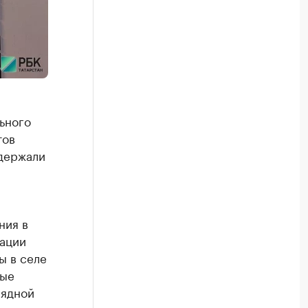
ьного
тов
адержали
ния в
тации
ы в селе
ные
рядной