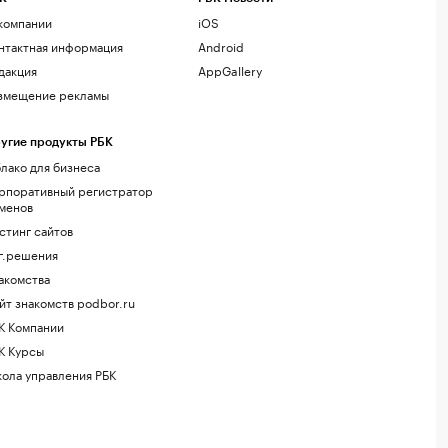
компании
iOS
нтактная информация
Android
дакция
AppGallery
змещение рекламы
угие продукты РБК
лако для бизнеса
рпоративный регистратор
менов
стинг сайтов
г.решения
акомства
йт знакомств podbor.ru
К Компании
К Курсы
ола управления РБК