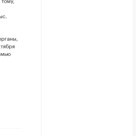
 тому,
ыс.
органы,
ктября
амью