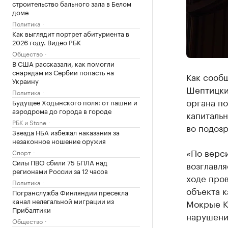
строительство бального зала в Белом
доме
Политика
Как выглядит портрет абитуриента в
2026 году. Видео РБК
Общество
В США рассказали, как помогли
снарядам из Сербии попасть на
Как сооб
Украину
Шептицки
Политика
органа по
Будущее Ходынского поля: от пашни и
аэродрома до города в городе
капиталь
РБК и Stone
во подозр
Звезда НБА избежал наказания за
незаконное ношение оружия
«По верси
Спорт
Силы ПВО сбили 75 БПЛА над
возглавл
регионами России за 12 часов
ходе про
Политика
объекта к
Погранслужба Финляндии пресекла
канал нелегальной миграции из
Мокрые К
Прибалтики
нарушени
Общество