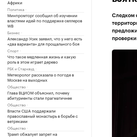
Африки
Политика
Минпромторг сообщил об изучении
Следком 
властями идей по поддержке селлеров
территори
WB
предложи
Бизнес
Александр Усик заявил, что у него есть
проверки 
«два варианта» для прощального боя
Спорт
Что такое медленная жизнь и какую
роль в этом играет дерево
РБК и Старквуд
Метеоролог рассказала о погоде в
Москве на выходных
Общество
Глава ВЦИОМ объяснил, почему
абитуриенты стали прагматичнее
Общество
Власти США поддержали
православный монастырь в борьбе с
ветряками
Общество
Трамп обжалует запрет на