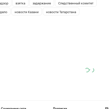
адзор
взятка
задержание
Следственный комитет
 дело
новости Казани
новости Татарстана
Социальные сети
Подписки
РБ