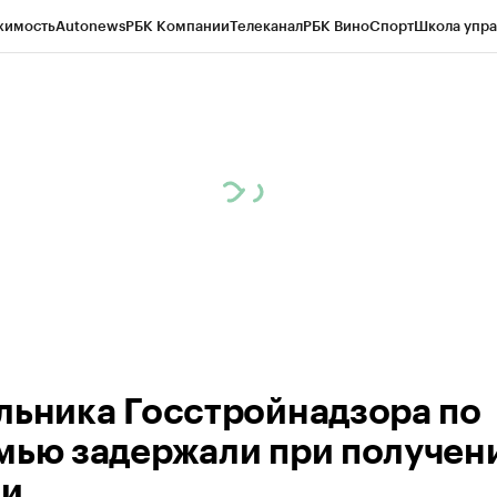
жимость
Autonews
РБК Компании
Телеканал
РБК Вино
Спорт
Школа упра
ипто
РБК Бизнес-среда
Дискуссионный клуб
Исследования
Кредитные 
рагентов
Политика
Экономика
Бизнес
Технологии и медиа
Финансы
Рын
льника Госстройнадзора по
мью задержали при получен
ки