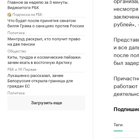
организа
Главное за неделю за 3 минуты.
Видеоитоги РБК
несмотря
Подписка на РБК
заключени
Что будет после принятия сенатом
рублей»,
билля Грэма о санкциях против России
Политика
Представ
Минтруд раскрыл, кто получит право
на две пенсии
и все дал
Общество
после пол
Киты, тундра и космические пейзажи:
был заде
зачем ехать в восточную Арктику
РБК и УК Первая
Лукашенко рассказал, зачем
Причастно
Белоруссия открыла границы для
работают 
граждан ЕС
деятельно
Политика
Загрузить еще
Подпиши
Теги