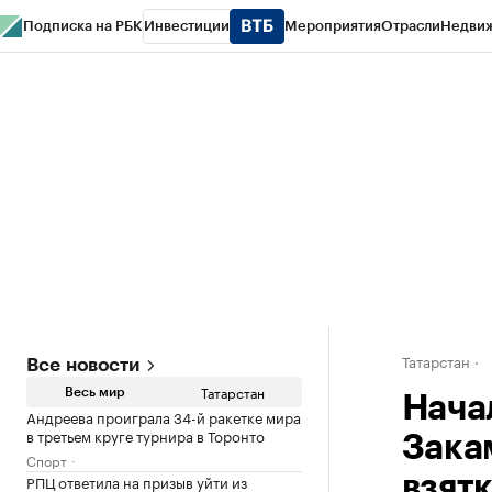
Подписка на РБК
Инвестиции
Мероприятия
Отрасли
Недви
РБК Life
Тренды
Визионеры
Национальные проекты
Город
Стиль
Кр
Спецпроекты СПб
Конференции СПб
Спецпроекты
Проверка конт
Татарстан
Все новости
Татарстан
Весь мир
Нача
Андреева проиграла 34-й ракетке мира
в третьем круге турнира в Торонто
Зака
Спорт
РПЦ ответила на призыв уйти из
взят