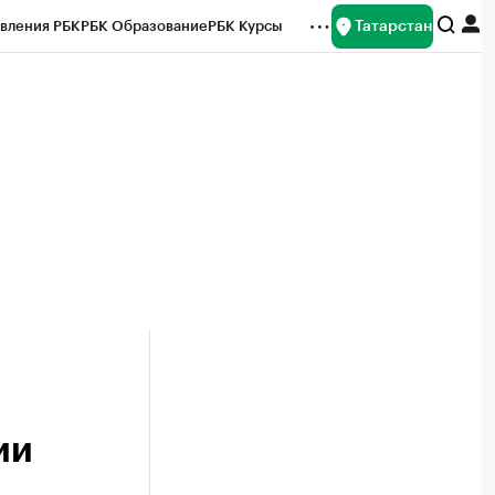
Татарстан
вления РБК
РБК Образование
РБК Курсы
рейтинги
Франшизы
Газета
ок наличной валюты
ии