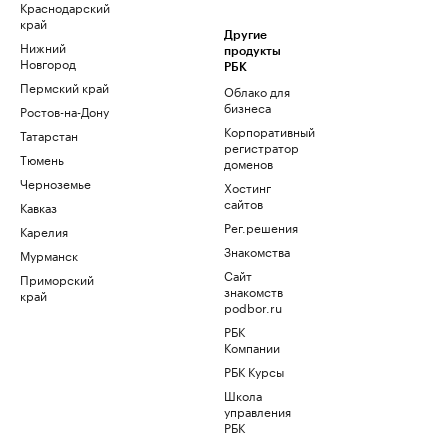
Краснодарский
край
Другие
Нижний
продукты
Новгород
РБК
Пермский край
Облако для
бизнеса
Ростов-на-Дону
Корпоративный
Татарстан
регистратор
Тюмень
доменов
Черноземье
Хостинг
сайтов
Кавказ
Рег.решения
Карелия
Знакомства
Мурманск
Сайт
Приморский
знакомств
край
podbor.ru
РБК
Компании
РБК Курсы
Школа
управления
РБК