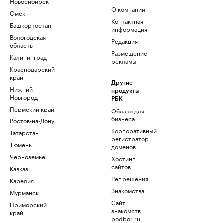
Новосибирск
О компании
Омск
Контактная
Башкортостан
информация
Вологодская
Редакция
область
Размещение
Калининград
рекламы
Краснодарский
край
Другие
Нижний
продукты
Новгород
РБК
Пермский край
Облако для
бизнеса
Ростов-на-Дону
Корпоративный
Татарстан
регистратор
Тюмень
доменов
Черноземье
Хостинг
сайтов
Кавказ
Рег.решения
Карелия
Знакомства
Мурманск
Сайт
Приморский
знакомств
край
podbor.ru