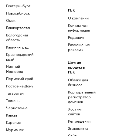
Екатеринбург
РБК
Новосибирск
О компании
Омск
Контактная
Башкортостан
информация
Вологодская
Редакция
область
Размещение
Калининград
рекламы
Краснодарский
край
Другие
Нижний
продукты
Новгород
РБК
Пермский край
Облако для
бизнеса
Ростов-на-Дону
Корпоративный
Татарстан
регистратор
Тюмень
доменов
Черноземье
Хостинг
сайтов
Кавказ
Рег.решения
Карелия
Знакомства
Мурманск
Сайт