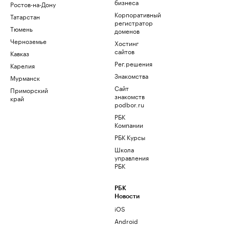
бизнеса
Ростов-на-Дону
Корпоративный
Татарстан
регистратор
Тюмень
доменов
Черноземье
Хостинг
сайтов
Кавказ
Рег.решения
Карелия
Знакомства
Мурманск
Сайт
Приморский
знакомств
край
podbor.ru
РБК
Компании
РБК Курсы
Школа
управления
РБК
РБК
Новости
iOS
Android