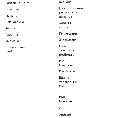
бизнеса
Ростов-на-Дону
Корпоративный
Татарстан
регистратор
Тюмень
доменов
Черноземье
Хостинг
сайтов
Кавказ
Рег.решения
Карелия
Знакомства
Мурманск
Сайт
Приморский
знакомств
край
podbor.ru
РБК
Компании
РБК Курсы
Школа
управления
РБК
РБК
Новости
iOS
Android