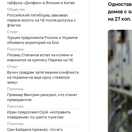
тайфуна «Долфин» в Японии и Китае
Одностав
Общество
домов с э
Российский пятиборец завоевал
первое золото на ЧЕ после допуска с
на 27 коп
флагом
Спорт
Турция предложила России и Украине
объявить мораторий на бои
Политика
Пловец Степанов встал на колени и
извинился за критику Парижа на ЧЕ
Спорт
Вучич предрек затягивание конфликта
на Украине на еще одну «тяжелую
зиму»
Политика
Премьер Венгрии раскрыл, кто станет
президентом
Политика
Иран предложил США «исправить
поведение» по шести пунктам
Политика
Сын Байдена признал, что его