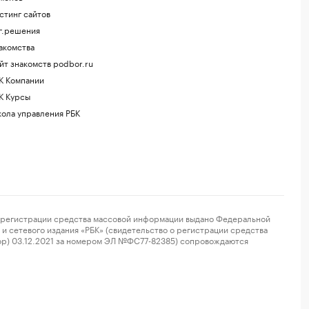
стинг сайтов
г.решения
акомства
йт знакомств podbor.ru
К Компании
К Курсы
ола управления РБК
регистрации средства массовой информации выдано Федеральной
и сетевого издания «РБК» (свидетельство о регистрации средства
ор) 03.12.2021 за номером ЭЛ №ФС77-82385) сопровождаются