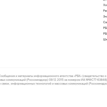
Хо
Ре
Зн
Са
РБ
РБ
Шк
ения и материалы информационного агентства «РБК» (свидетельство о 
овых коммуникаций (Роскомнадзор) 09.12.2015 за номером ИА №ФС77-63848) 
 связи, информационных технологий и массовых коммуникаций (Роскомнадз