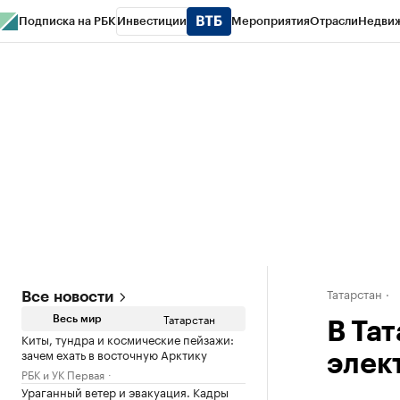
Подписка на РБК
Инвестиции
Мероприятия
Отрасли
Недви
РБК Life
Тренды
Визионеры
Национальные проекты
Город
Стиль
Кр
Спецпроекты СПб
Конференции СПб
Спецпроекты
Проверка конт
Татарстан
Все новости
Татарстан
Весь мир
В Та
Киты, тундра и космические пейзажи:
зачем ехать в восточную Арктику
элек
РБК и УК Первая
Ураганный ветер и эвакуация. Кадры