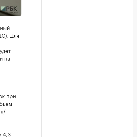
чный
ДС). Для
удет
и на
ок при
объем
к/
 4,3