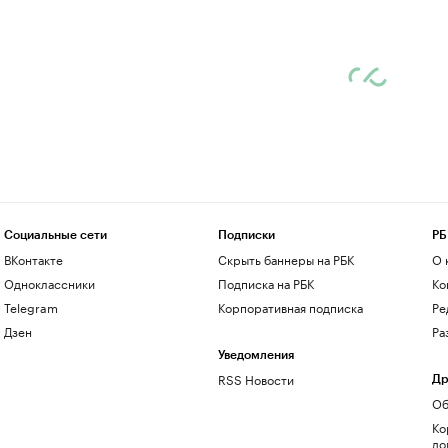
Социальные сети
Подписки
РБ
ВКонтакте
Скрыть баннеры на РБК
О 
Одноклассники
Подписка на РБК
Ко
Telegram
Корпоративная подписка
Ре
Дзен
Ра
Уведомления
RSS Новости
Др
Об
Ко
до