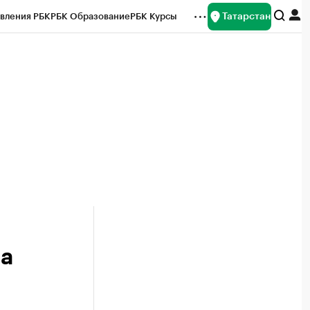
Татарстан
вления РБК
РБК Образование
РБК Курсы
рейтинги
Франшизы
Газета
ок наличной валюты
на