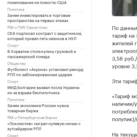
помилование не помогло США
Политика
Зачем инвестировать в торговые
пространства на первых этажах
По данным
РБК и ПИК Серия плюс
СКА подписал контракт с защитником,
тариф на 
который провел пять сезонов в НХЛ
жителей 
Спорт
электроп
В Хорватии столкнулись грузовой и
пассажирский поезда
3,58 руб.
Общество
уровне 3,
Футболист «Акрона» установил рекорд
РПЛ по заблокированным ударам
Эти тариф
Спорт
МИД Болгарии вызвал посла Украины
из-за взрыва беспилотника
«Тариф м
Политика
наличии/
Зачем экономике России нужна
потреблен
товарная биржа
РБК и Петербургская Биржа
полупик)/
«Локомотив» сыграл нулевую ничью с
аутсайдером РПЛ
На текущи
Спорт