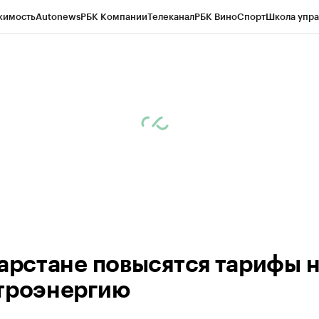
жимость
Autonews
РБК Компании
Телеканал
РБК Вино
Спорт
Школа упра
ипто
РБК Бизнес-среда
Дискуссионный клуб
Исследования
Кредитные 
рагентов
Политика
Экономика
Бизнес
Технологии и медиа
Финансы
Рын
тарстане повысятся тарифы 
троэнергию