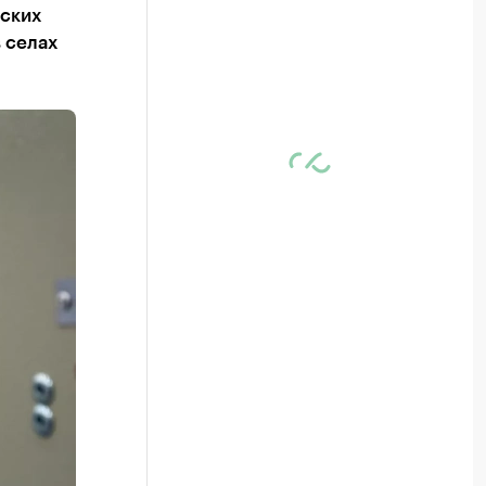
дских
в селах