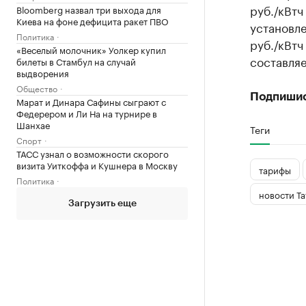
руб./кВтч
Bloomberg назвал три выхода для
Киева на фоне дефицита ракет ПВО
установле
Политика
руб./кВтч
«Веселый молочник» Уолкер купил
составляе
билеты в Стамбул на случай
выдворения
Общество
Подпиши
Марат и Динара Сафины сыграют с
Федерером и Ли На на турнире в
Шанхае
Теги
Спорт
ТАСС узнал о возможности скорого
визита Уиткоффа и Кушнера в Москву
тарифы
Политика
новости Та
Загрузить еще