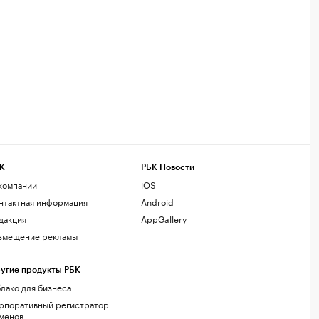
К
РБК Новости
компании
iOS
нтактная информация
Android
дакция
AppGallery
змещение рекламы
угие продукты РБК
лако для бизнеса
рпоративный регистратор
менов