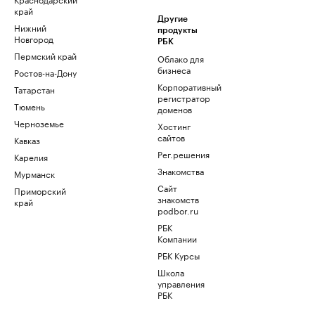
край
Другие
Нижний
продукты
Новгород
РБК
Пермский край
Облако для
бизнеса
Ростов-на-Дону
Корпоративный
Татарстан
регистратор
Тюмень
доменов
Черноземье
Хостинг
сайтов
Кавказ
Рег.решения
Карелия
Знакомства
Мурманск
Сайт
Приморский
знакомств
край
podbor.ru
РБК
Компании
РБК Курсы
Школа
управления
РБК