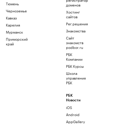
Тюмень
доменов
Черноземье
Хостинг
сайтов
Кавказ
Рег.решения
Карелия
Знакомства
Мурманск
Сайт
Приморский
знакомств
край
podbor.ru
РБК
Компании
РБК Курсы
Школа
управления
РБК
РБК
Новости
iOS
Android
AppGallery