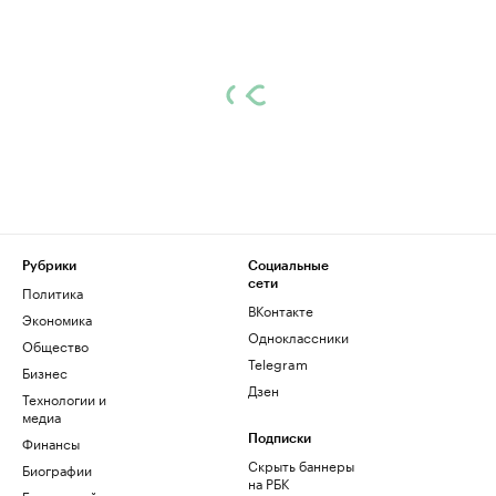
Рубрики
Социальные
сети
Политика
ВКонтакте
Экономика
Одноклассники
Общество
Telegram
Бизнес
Дзен
Технологии и
медиа
Финансы
Подписки
Скрыть баннеры
Биографии
на РБК
База знаний