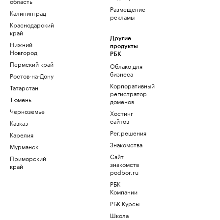
область
Размещение
Калининград
рекламы
Краснодарский
край
Другие
Нижний
продукты
Новгород
РБК
Пермский край
Облако для
бизнеса
Ростов-на-Дону
Корпоративный
Татарстан
регистратор
Тюмень
доменов
Черноземье
Хостинг
сайтов
Кавказ
Рег.решения
Карелия
Знакомства
Мурманск
Сайт
Приморский
знакомств
край
podbor.ru
РБК
Компании
РБК Курсы
Школа