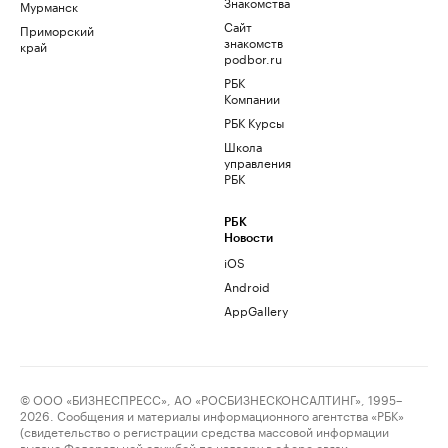
Знакомства
Мурманск
Сайт
Приморский
знакомств
край
podbor.ru
РБК
Компании
РБК Курсы
Школа
управления
РБК
РБК
Новости
iOS
Android
AppGallery
© ООО «БИЗНЕСПРЕСС», АО «РОСБИЗНЕСКОНСАЛТИНГ», 1995–
2026. Сообщения и материалы информационного агентства «РБК»
(свидетельство о регистрации средства массовой информации
выдано Федеральной службой по надзору в сфере связи,