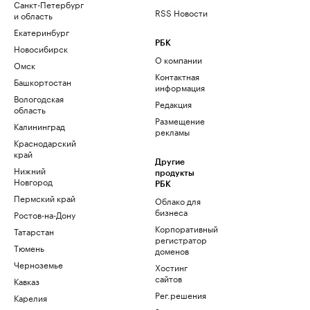
Санкт-Петербург
RSS Новости
и область
Екатеринбург
РБК
Новосибирск
О компании
Омск
Контактная
Башкортостан
информация
Вологодская
Редакция
область
Размещение
Калининград
рекламы
Краснодарский
край
Другие
Нижний
продукты
Новгород
РБК
Пермский край
Облако для
бизнеса
Ростов-на-Дону
Корпоративный
Татарстан
регистратор
Тюмень
доменов
Черноземье
Хостинг
сайтов
Кавказ
Рег.решения
Карелия