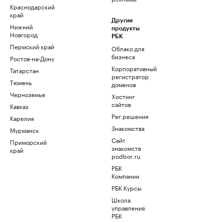
Краснодарский
край
Другие
Нижний
продукты
Новгород
РБК
Пермский край
Облако для
бизнеса
Ростов-на-Дону
Корпоративный
Татарстан
регистратор
Тюмень
доменов
Черноземье
Хостинг
сайтов
Кавказ
Рег.решения
Карелия
Знакомства
Мурманск
Сайт
Приморский
знакомств
край
podbor.ru
РБК
Компании
РБК Курсы
Школа
управления
РБК