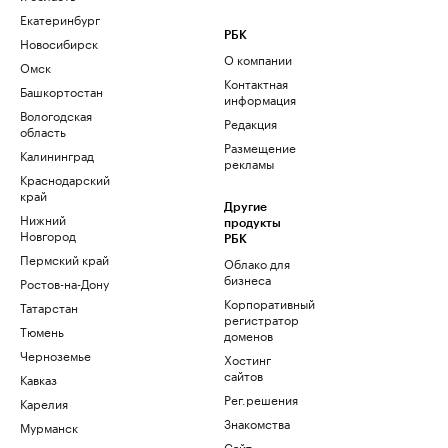
Екатеринбург
РБК
Новосибирск
О компании
Омск
Контактная
Башкортостан
информация
Вологодская
Редакция
область
Размещение
Калининград
рекламы
Краснодарский
край
Другие
Нижний
продукты
Новгород
РБК
Пермский край
Облако для
бизнеса
Ростов-на-Дону
Корпоративный
Татарстан
регистратор
Тюмень
доменов
Черноземье
Хостинг
сайтов
Кавказ
Рег.решения
Карелия
Знакомства
Мурманск
Сайт