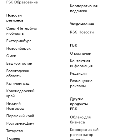
РБК Образование
Корпоративная
подписка
Новости
регионов
Уведомления
Санкт-Петербург
RSS Новости
и область
Екатеринбург
РБК
Новосибирск
О компании
Омск
Контактная
Башкортостан
информация
Вологодская
Редакция
область
Размещение
Калининград
рекламы
Краснодарский
край
Другие
Нижний
продукты
Новгород
РБК
Пермский край
Облако для
бизнеса
Ростов-на-Дону
Корпоративный
Татарстан
регистратор
Тюмень
доменов