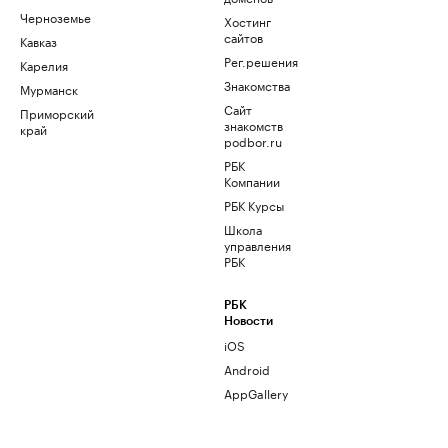
Черноземье
Хостинг
сайтов
Кавказ
Рег.решения
Карелия
Знакомства
Мурманск
Сайт
Приморский
знакомств
край
podbor.ru
РБК
Компании
РБК Курсы
Школа
управления
РБК
РБК
Новости
iOS
Android
AppGallery