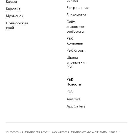
Кавказ
Рег.решения
Карелия
Знакомства
Мурманск
Сайт
Приморский
знакомств
край
podbor.ru
РБК
Компании
РБК Курсы
Школа
управления
РБК
РБК
Новости
iOS
Android
AppGallery
© ООО «БИЗНЕСПРЕСС», АО «РОСБИЗНЕСКОНСАЛТИНГ», 1995–