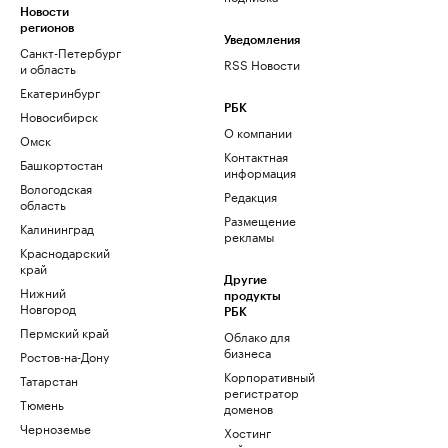
Новости
регионов
Уведомления
Санкт-Петербург
RSS Новости
и область
Екатеринбург
РБК
Новосибирск
О компании
Омск
Контактная
Башкортостан
информация
Вологодская
Редакция
область
Размещение
Калининград
рекламы
Краснодарский
край
Другие
Нижний
продукты
Новгород
РБК
Пермский край
Облако для
бизнеса
Ростов-на-Дону
Корпоративный
Татарстан
регистратор
Тюмень
доменов
Черноземье
Хостинг
сайтов