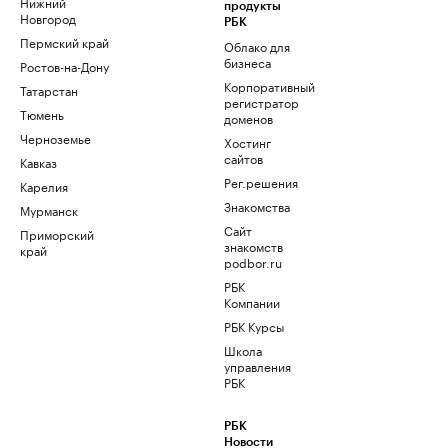
Нижний
продукты
Новгород
РБК
Пермский край
Облако для
бизнеса
Ростов-на-Дону
Корпоративный
Татарстан
регистратор
Тюмень
доменов
Черноземье
Хостинг
сайтов
Кавказ
Рег.решения
Карелия
Знакомства
Мурманск
Сайт
Приморский
знакомств
край
podbor.ru
РБК
Компании
РБК Курсы
Школа
управления
РБК
РБК
Новости