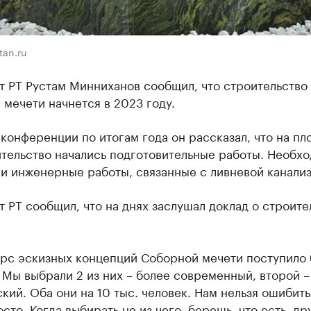
tan.ru
т РТ Рустам Минниханов сообщил, что строительство
мечети начнется в 2023 году.
конференции по итогам года он рассказал, что на п
ительство начались подготовительные работы. Необх
и инженерные работы, связанные с ливневой канализ
 РТ сообщил, что на днях заслушал доклад о строите
урс эскизных концепций Соборной мечети поступило 
 Мы выбрали 2 из них – более современный, второй –
кий. Оба они на 10 тыс. человек. Нам нельзя ошибить
осто. Когда выбирать не из чего, берешь, что есть, др