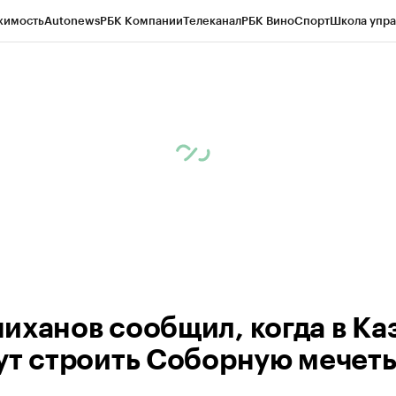
жимость
Autonews
РБК Компании
Телеканал
РБК Вино
Спорт
Школа упра
ипто
РБК Бизнес-среда
Дискуссионный клуб
Исследования
Кредитные 
рагентов
Политика
Экономика
Бизнес
Технологии и медиа
Финансы
Рын
иханов сообщил, когда в Ка
ут строить Соборную мечет