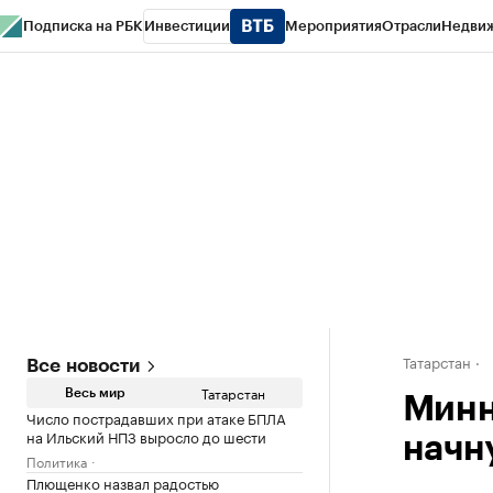
Подписка на РБК
Инвестиции
Мероприятия
Отрасли
Недви
РБК Life
Тренды
Визионеры
Национальные проекты
Город
Стиль
Кр
Спецпроекты СПб
Конференции СПб
Спецпроекты
Проверка конт
Татарстан
Все новости
Татарстан
Весь мир
Минн
Число пострадавших при атаке БПЛА
на Ильский НПЗ выросло до шести
начн
Политика
Плющенко назвал радостью