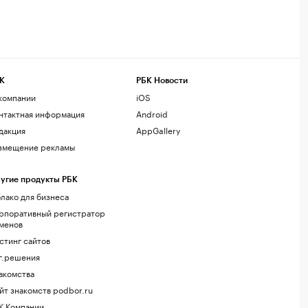
К
РБК Новости
компании
iOS
нтактная информация
Android
дакция
AppGallery
змещение рекламы
угие продукты РБК
лако для бизнеса
рпоративный регистратор
менов
стинг сайтов
г.решения
акомства
йт знакомств podbor.ru
К Компании