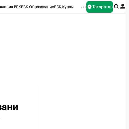
Татарстан
вления РБК
РБК Образование
РБК Курсы
рейтинги
Франшизы
Газета
ок наличной валюты
зани
ь