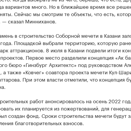
да вариантов много. Но в ближайшее время все реше
няты. Сейчас мы смотрим те объекты, что есть, кото
 — сказал Минниханов.
мень в строительство Соборной мечети в Казани зал
 года. Площадкой выбрали территорию, которую ран
арк аттракционов. 8 июля в Казани подвели итоги ко
проектов. Первое место разделили концепция «Ак ба
ого бюро «Гинзбург Архитектс» под руководством Ал
, а также «Ковчег» соавтора проекта мечети Кул-Шар
ттарова. При этом власти отметили, что концепция б
на.
роительных работ анонсировалось на осень 2022 год
вать их планируется из пожертвований, для генера
ыл создан фонд. Сроки строительства мечети будут з
ления благотворительных взносов.