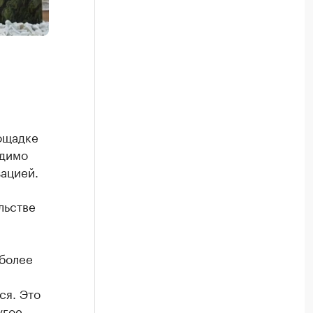
лощадке
одимо
ацией.
льстве
более
ся. Это
угое