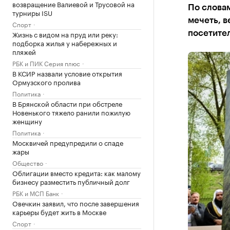
возвращение Валиевой и Трусовой на
По словам
турниры ISU
мечеть, в
Спорт
Жизнь с видом на пруд или реку:
посетител
подборка жилья у набережных и
пляжей
РБК и ПИК Серия плюс
В КСИР назвали условие открытия
Ормузского пролива
Политика
В Брянской области при обстреле
Новенького тяжело ранили пожилую
женщину
Политика
Москвичей предупредили о спаде
жары
Общество
Облигации вместо кредита: как малому
бизнесу разместить публичный долг
РБК и МСП Банк
Овечкин заявил, что после завершения
карьеры будет жить в Москве
Спорт