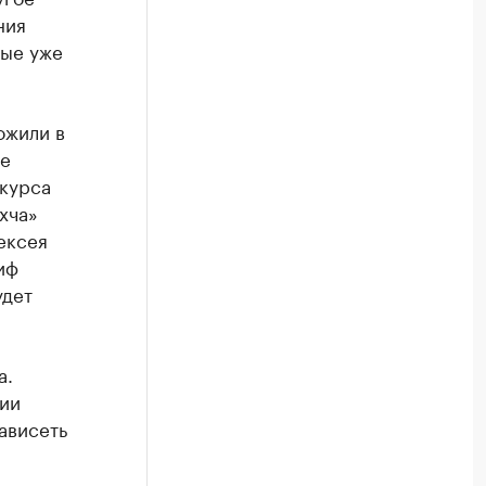
ния
рые уже
ожили в
ее
нкурса
хча»
ексея
иф
удет
а.
ции
ависеть