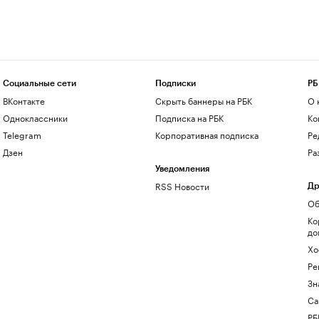
Социальные сети
Подписки
РБ
ВКонтакте
Скрыть баннеры на РБК
О 
Одноклассники
Подписка на РБК
Ко
Telegram
Корпоративная подписка
Ре
Дзен
Ра
Уведомления
RSS Новости
Др
Об
Ко
до
Хо
Ре
Зн
Са
РБ