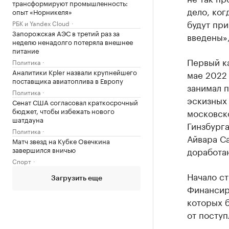
трансформируют промышленность:
дело, ког
опыт «Норникеля»
будут при
РБК и Yandex Cloud
Запорожская АЭС в третий раз за
введены»,
неделю ненадолго потеряла внешнее
питание
Первый ка
Политика
Аналитики Kpler назвали крупнейшего
мае 2022
поставщика авиатоплива в Европу
занимал п
Политика
эскизных 
Сенат США согласовал краткосрочный
бюджет, чтобы избежать нового
московск
шатдауна
Гинзбурга
Политика
Айвара Са
Матч звезд на Кубке Овечкина
завершился вничью
доработа
Спорт
Начало ст
Загрузить еще
Финансиро
которых б
от поступ