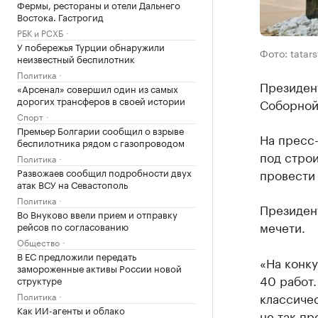
Фермы, рестораны и отели Дальнего
Востока. Гастрогид
РБК и РСХБ
У побережья Турции обнаружили
Фото: tatars
неизвестный беспилотник
Политика
Президен
«Арсенал» совершил один из самых
дорогих трансферов в своей истории
Соборной 
Спорт
Премьер Болгарии сообщил о взрыве
На пресс-
беспилотника рядом с газопроводом
под стро
Политика
Развожаев сообщил подробности двух
провести 
атак ВСУ на Севастополь
Политика
Президент
Во Внуково ввели прием и отправку
мечети.
рейсов по согласованию
Общество
В ЕС предложили передать
«На конк
замороженные активы России новой
40 работ.
структуре
классичес
Политика
Как ИИ-агенты и облако
не так пр