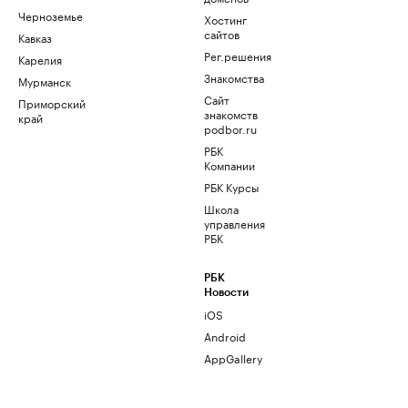
Черноземье
Хостинг
сайтов
Кавказ
Рег.решения
Карелия
Знакомства
Мурманск
Сайт
Приморский
знакомств
край
podbor.ru
РБК
Компании
РБК Курсы
Школа
управления
РБК
РБК
Новости
iOS
Android
AppGallery