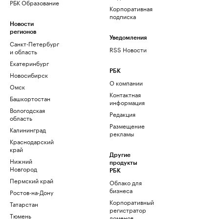
РБК Образование
Корпоративная
подписка
Новости
регионов
Уведомления
Санкт-Петербург
RSS Новости
и область
Екатеринбург
РБК
Новосибирск
О компании
Омск
Контактная
Башкортостан
информация
Вологодская
Редакция
область
Размещение
Калининград
рекламы
Краснодарский
край
Другие
Нижний
продукты
Новгород
РБК
Пермский край
Облако для
бизнеса
Ростов-на-Дону
Корпоративный
Татарстан
регистратор
Тюмень
доменов