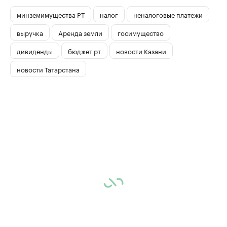
минземимущества РТ
налог
неналоговые платежи
выручка
Аренда земли
госимущество
дивиденды
бюджет рт
новости Казани
новости Татарстана