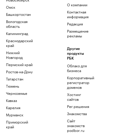
О компании
Омск
Контактная
Башкортостан
информация
Вологодская
Редакция
область
Размещение
Калининград
рекламы
Краснодарский
край
Другие
Нижний
продукты
Новгород
РБК
Пермский край
Облако для
бизнеса
Ростов-на-Дону
Корпоративный
Татарстан
регистратор
Тюмень
доменов
Черноземье
Хостинг
сайтов
Кавказ
Рег.решения
Карелия
Знакомства
Мурманск
Сайт
Приморский
знакомств
край
podbor.ru