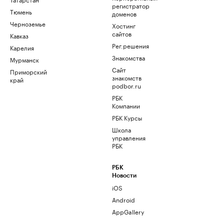
регистратор
Тюмень
доменов
Черноземье
Хостинг
сайтов
Кавказ
Рег.решения
Карелия
Знакомства
Мурманск
Сайт
Приморский
знакомств
край
podbor.ru
РБК
Компании
РБК Курсы
Школа
управления
РБК
РБК
Новости
iOS
Android
AppGallery