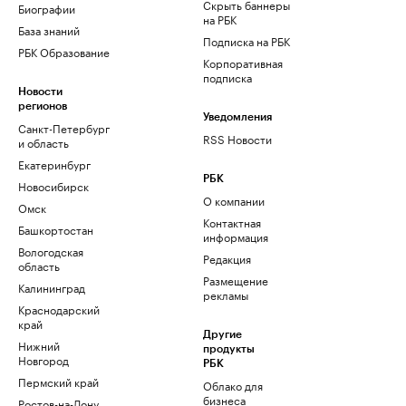
Скрыть баннеры
Биографии
на РБК
База знаний
Подписка на РБК
РБК Образование
Корпоративная
подписка
Новости
регионов
Уведомления
Санкт-Петербург
RSS Новости
и область
Екатеринбург
РБК
Новосибирск
О компании
Омск
Контактная
Башкортостан
информация
Вологодская
Редакция
область
Размещение
Калининград
рекламы
Краснодарский
край
Другие
Нижний
продукты
Новгород
РБК
Пермский край
Облако для
бизнеса
Ростов-на-Дону