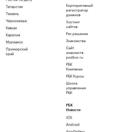
Корпоративный
Татарстан
регистратор
Тюмень
доменов
Черноземье
Хостинг
сайтов
Кавказ
Рег.решения
Карелия
Знакомства
Мурманск
Сайт
Приморский
знакомств
край
podbor.ru
РБК
Компании
РБК Курсы
Школа
управления
РБК
РБК
Новости
iOS
Android
AppGallery