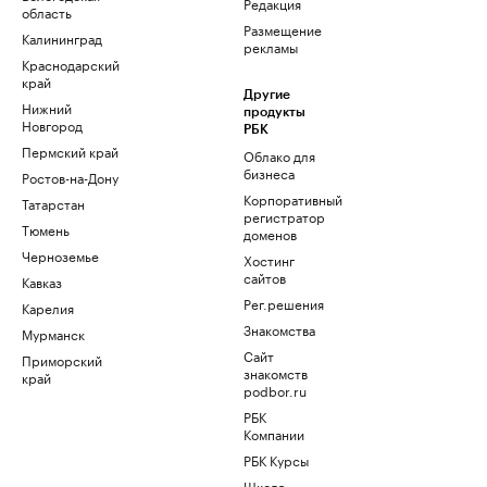
Редакция
область
Размещение
Калининград
рекламы
Краснодарский
край
Другие
Нижний
продукты
Новгород
РБК
Пермский край
Облако для
бизнеса
Ростов-на-Дону
Корпоративный
Татарстан
регистратор
Тюмень
доменов
Черноземье
Хостинг
сайтов
Кавказ
Рег.решения
Карелия
Знакомства
Мурманск
Сайт
Приморский
знакомств
край
podbor.ru
РБК
Компании
РБК Курсы
Школа