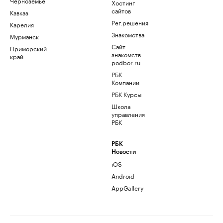
Черноземье
Хостинг
сайтов
Кавказ
Рег.решения
Карелия
Знакомства
Мурманск
Сайт
Приморский
знакомств
край
podbor.ru
РБК
Компании
РБК Курсы
Школа
управления
РБК
РБК
Новости
iOS
Android
AppGallery