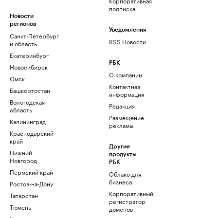
Корпоративная
подписка
Новости
регионов
Уведомления
Санкт-Петербург
RSS Новости
и область
Екатеринбург
РБК
Новосибирск
О компании
Омск
Контактная
Башкортостан
информация
Вологодская
Редакция
область
Размещение
Калининград
рекламы
Краснодарский
край
Другие
Нижний
продукты
Новгород
РБК
Пермский край
Облако для
бизнеса
Ростов-на-Дону
Корпоративный
Татарстан
регистратор
Тюмень
доменов