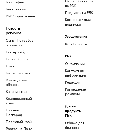
Скрыть баннеры
Биографии
на РБК
База знаний
Подписка на РБК
РБК Образование
Корпоративная
подписка
Новости
регионов
Уведомления
Санкт-Петербург
RSS Новости
и область
Екатеринбург
РБК
Новосибирск
О компании
Омск
Контактная
Башкортостан
информация
Вологодская
Редакция
область
Размещение
Калининград
рекламы
Краснодарский
край
Другие
Нижний
продукты
Новгород
РБК
Пермский край
Облако для
бизнеса
Ростов-на-Дону