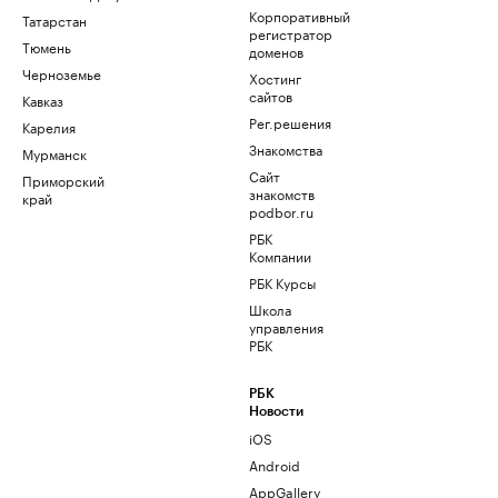
Корпоративный
Татарстан
регистратор
Тюмень
доменов
Черноземье
Хостинг
сайтов
Кавказ
Рег.решения
Карелия
Знакомства
Мурманск
Сайт
Приморский
знакомств
край
podbor.ru
РБК
Компании
РБК Курсы
Школа
управления
РБК
РБК
Новости
iOS
Android
AppGallery