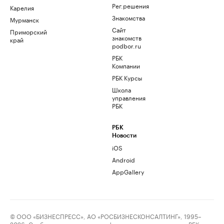
Рег.решения
Карелия
Знакомства
Мурманск
Сайт
Приморский
знакомств
край
podbor.ru
РБК
Компании
РБК Курсы
Школа
управления
РБК
РБК
Новости
iOS
Android
AppGallery
© ООО «БИЗНЕСПРЕСС», АО «РОСБИЗНЕСКОНСАЛТИНГ», 1995–
2026. Сообщения и материалы информационного агентства «РБК»