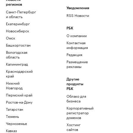
регионов
Уведомления
Санкт-Петербург
RSS Новости
и область
Екатеринбург
РБК
Новосибирск
О компании
Омск
Контактная
Башкортостан
информация
Вологодская
Редакция
область
Размещение
Калининград
рекламы
Краснодарский
край
Другие
Нижний
продукты
Новгород
РБК
Пермский край
Облако для
бизнеса
Ростов-на-Дону
Корпоративный
Татарстан
регистратор
Тюмень
доменов
Черноземье
Хостинг
сайтов
Кавказ