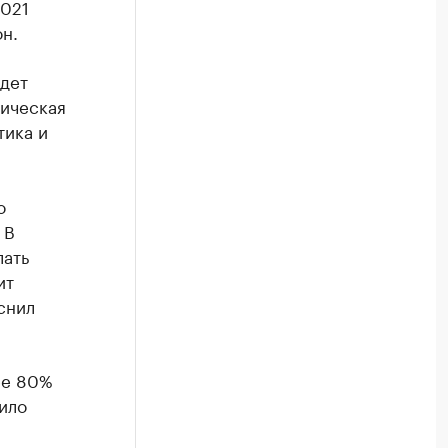
2021
н.
дет
тическая
тика и
о
 В
лать
ит
снил
ее 80%
ило