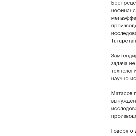
Беспреце
нефинанс
мегаэффе
производ
исследов
Татарстан
Замгенди
задача не
технологи
научно-ис
Матасов п
вынужден
исследов
производс
Говоря о 