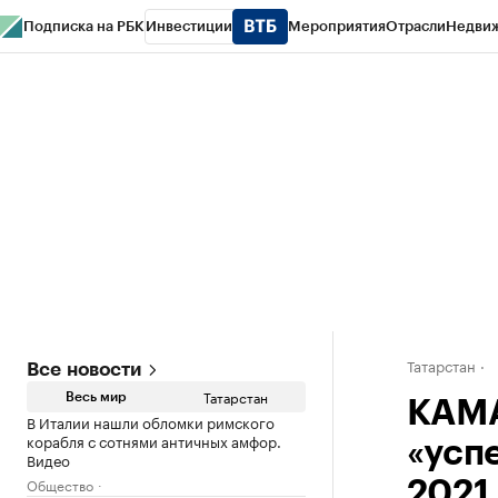
Подписка на РБК
Инвестиции
Мероприятия
Отрасли
Недви
РБК Life
Тренды
Визионеры
Национальные проекты
Город
Стиль
Кр
Спецпроекты СПб
Конференции СПб
Спецпроекты
Проверка конт
Татарстан
Все новости
Татарстан
Весь мир
КАМА
В Италии нашли обломки римского
корабля с сотнями античных амфор.
«усп
Видео
Общество
2021