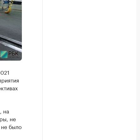
2021
приятия
ективах
, на
ры, не
 не было