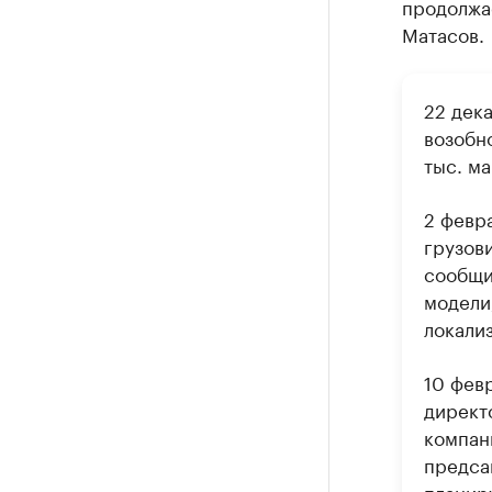
продолжае
Матасов.
22 дек
возобно
тыс. ма
2 февр
грузов
сообщил
модели,
локали
10 фев
директ
компан
предса
планир