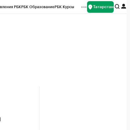
Татарстан
вления РБК
РБК Образование
РБК Курсы
рейтинги
Франшизы
Газета
ок наличной валюты
а