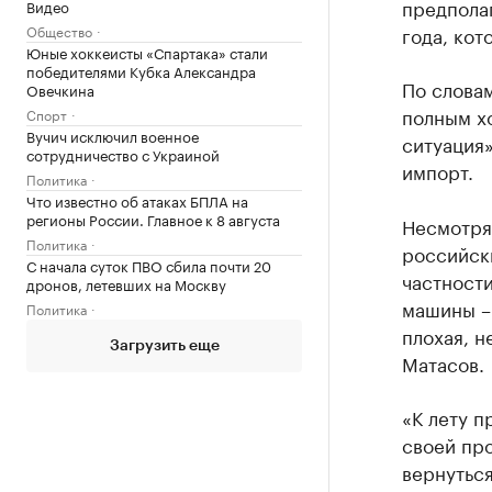
предполаг
Видео
Общество
года, кот
Юные хоккеисты «Спартака» стали
победителями Кубка Александра
По слова
Овечкина
полным х
Спорт
Вучич исключил военное
ситуация»
сотрудничество с Украиной
импорт.
Политика
Что известно об атаках БПЛА на
регионы России. Главное к 8 августа
Несмотря
Политика
российск
С начала суток ПВО сбила почти 20
частности
дронов, летевших на Москву
машины –
Политика
плохая, н
Загрузить еще
Матасов.
«К лету 
своей про
вернутьс