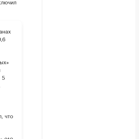
ключил
анах
,6
вых»
я
 5
,
, что
о 210,