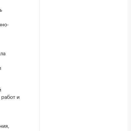
ь
чно-
ла
л
й
 работ и
ния,