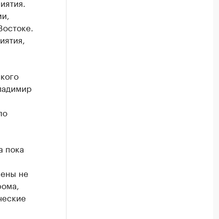
иятия.
ми,
Востоке.
иятия,
ского
ладимир
по
а пока
чены не
рома,
ческие