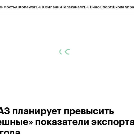
жимость
Autonews
РБК Компании
Телеканал
РБК Вино
Спорт
Школа упра
ипто
РБК Бизнес-среда
Дискуссионный клуб
Исследования
Кредитные 
рагентов
Политика
Экономика
Бизнес
Технологии и медиа
Финансы
Рын
З планирует превысить
ешные» показатели экспорт
 года