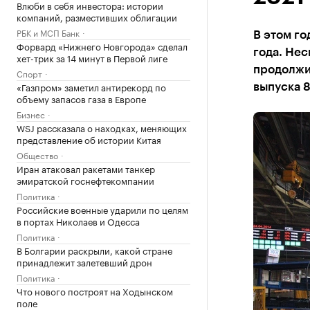
Влюби в себя инвестора: истории
компаний, разместивших облигации
РБК и МСП Банк
В этом г
Форвард «Нижнего Новгорода» сделал
года. Нес
хет-трик за 14 минут в Первой лиге
продолжил
Спорт
«Газпром» заметил антирекорд по
выпуска 
объему запасов газа в Европе
Бизнес
WSJ рассказала о находках, меняющих
представление об истории Китая
Общество
Иран атаковал ракетами танкер
эмиратской госнефтекомпании
Политика
Российские военные ударили по целям
в портах Николаев и Одесса
Политика
В Болгарии раскрыли, какой стране
принадлежит залетевший дрон
Политика
Что нового построят на Ходынском
поле