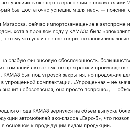
ает увеличить экспорт в сравнении с показателями 
орый был достаточно успешным для нас», — пояснил о
м Матасова, сейчас импортозамещение в автопроме и
одом, хотя в прошлом году у КАМАЗа была «апокалип
, потому что ушли все партнеры, остановились логис
 на слабую финансовую обеспеченность, большинств
их компаний автопрома не прекратили производство.
, КАМАЗ был под угрозой закрытия, но продолжил де
 в упрощенной комплектации. «Упрощенная – не знач
е значит небезопасная, она просто попроще», — объя
прошлого года КАМАЗ вернулся на объем выпуска бол
дукции автомобилей эко-класса «Евро-5», что позвол
я в основном к предыдущим видам продукции.