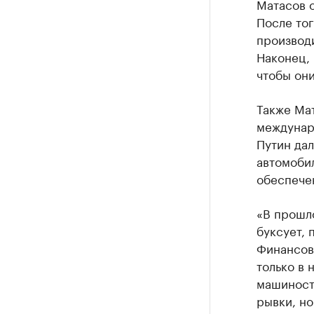
Матасов 
После тог
производи
Наконец,
чтобы он
Также Мат
междунар
Путин да
автомоби
обеспече
«В прошло
буксует, 
Финансов
только в 
машиностр
рывки, но