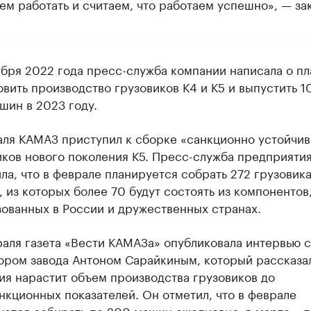
м работать и считаем, что работаем успешно», — за
абря 2022 года пресс-служба компании написала о пл
вить производство грузовиков К4 и К5 и выпустить 10
шин в 2023 году.
аля КАМАЗ приступил к сборке «санкционно устойчи
иков нового поколения К5. Пресс-служба предприяти
а, что в феврале планируется собрать 272 грузовика
 из которых более 70 будут состоять из компонентов
зованных в России и дружественных странах.
раля газета «Вести КАМАЗа» опубликовала интервью с
ором завода Антоном Сарайкиным, который рассказал
ия нарастит объем производства грузовиков до
нкционных показателей. Он отметил, что в феврале
уется собирать по 200 машин ежедневно, в марте – п