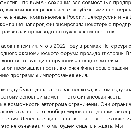
отметил, что КАМАЗ сохранил все совместные предпр
о, как компания разошлась с зарубежными партнера
тель нашел компаньонов в России, Белоруссии и на 
 компания наперед финансировала некоторые предпр
и развивали производство нужных компонентов.
асов напомнил, что в 2022 году в рамках Петербург
одного экономического форума президент страны В
л «соответствующие поручения» представителям
льной промышленности, включая финансовые задачи 
нию программы импортозамещения.
м году была сделана первая попытка, в этом году он
поэтому основной момент – это финансовая часть.
ые возможности автопрома ограничены. Они ограни
нашей стране – это вообще мировая тенденция автоп
оения. Денег всегда не хватает на новые технологи
 это не означает, что мы будем сидеть и ждать. Мы