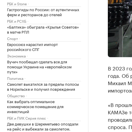
РБК и Stone
Гастрогиды по России: от аутентичных
ферм и ресторанов до отелей
РБК и РСХБ
«Балтика» обыграла «Крылья Советов»
в матче РПЛ
Спорт
Евросоюз нарастил импорт
российского СПГ
Экономика
Вучич пообещал сделать все для
помощи Украине на «европейском
В 2023 г
пути»
года. Об 
Политика
Михаил М
Самолет выкатился за пределы полосы
в Норильске и получил повреждения
импортоз
Общество
Как выбрать оптимальное
«В прошло
коммерческое помещение для
КАМАЗе т
инвестиций
РБК и ПИК Серия плюс
проводили
Две девушки в Шереметьево опоздали
спроса. П
на рейс и выбежали за самолетом.