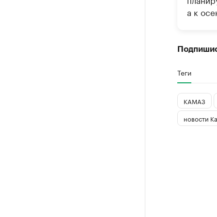
а к осе
Подпиши
Теги
КАМАЗ
новости К