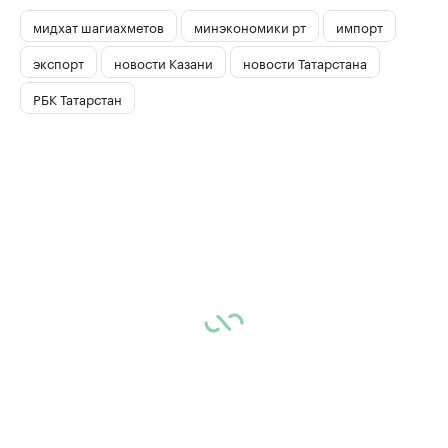
мидхат шагиахметов
минэкономики рт
импорт
экспорт
новости Казани
новости Татарстана
РБК Татарстан