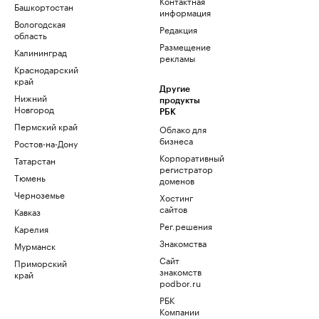
Контактная
Башкортостан
информация
Вологодская
Редакция
область
Размещение
Калининград
рекламы
Краснодарский
край
Другие
Нижний
продукты
Новгород
РБК
Пермский край
Облако для
бизнеса
Ростов-на-Дону
Корпоративный
Татарстан
регистратор
Тюмень
доменов
Черноземье
Хостинг
сайтов
Кавказ
Рег.решения
Карелия
Знакомства
Мурманск
Сайт
Приморский
знакомств
край
podbor.ru
РБК
Компании