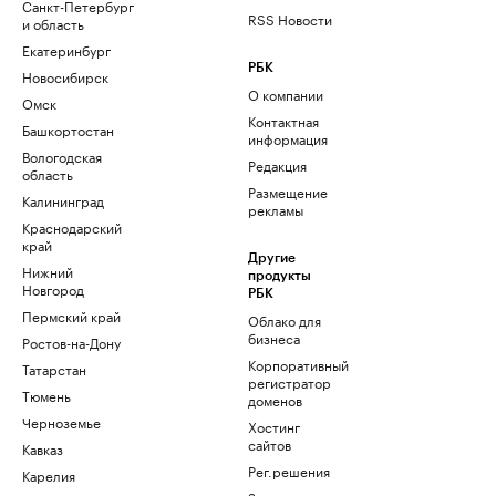
Санкт-Петербург
RSS Новости
и область
Екатеринбург
РБК
Новосибирск
О компании
Омск
Контактная
Башкортостан
информация
Вологодская
Редакция
область
Размещение
Калининград
рекламы
Краснодарский
край
Другие
Нижний
продукты
Новгород
РБК
Пермский край
Облако для
бизнеса
Ростов-на-Дону
Корпоративный
Татарстан
регистратор
Тюмень
доменов
Черноземье
Хостинг
сайтов
Кавказ
Рег.решения
Карелия