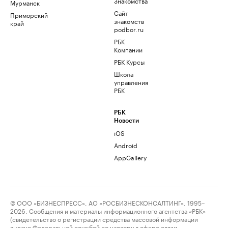
Знакомства
Мурманск
Сайт
Приморский
знакомств
край
podbor.ru
РБК
Компании
РБК Курсы
Школа
управления
РБК
РБК
Новости
iOS
Android
AppGallery
© ООО «БИЗНЕСПРЕСС», АО «РОСБИЗНЕСКОНСАЛТИНГ», 1995–
2026. Сообщения и материалы информационного агентства «РБК»
(свидетельство о регистрации средства массовой информации
выдано Федеральной службой по надзору в сфере связи,