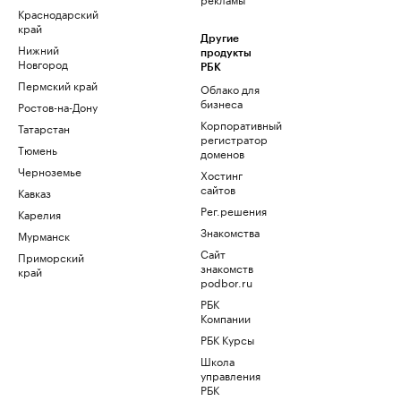
Краснодарский
край
Другие
Нижний
продукты
Новгород
РБК
Пермский край
Облако для
бизнеса
Ростов-на-Дону
Корпоративный
Татарстан
регистратор
Тюмень
доменов
Черноземье
Хостинг
сайтов
Кавказ
Рег.решения
Карелия
Знакомства
Мурманск
Сайт
Приморский
знакомств
край
podbor.ru
РБК
Компании
РБК Курсы
Школа
управления
РБК